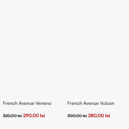
French Avenue Veneno
French Avenue Vulcan
Bianco Eau de Parfum
Sable 100ml eau de parfum
290,00
lei
280,00
lei
320,00
lei
300,00
lei
100ml