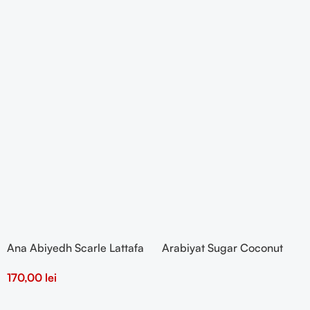
Ana Abiyedh Scarle Lattafa
Arabiyat Sugar Coconut
60ml
Chiffon 100ml
170,00
lei