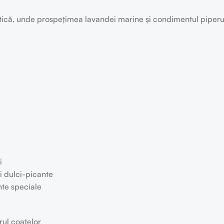
xotică, unde prospețimea lavandei marine și condimentul piper
i
i dulci-picante
nte speciale
rul coatelor