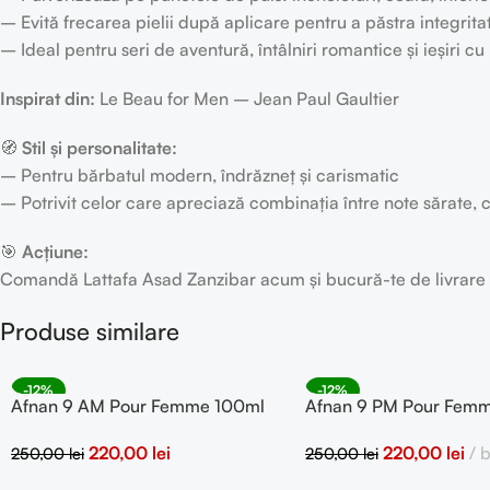
– Evită frecarea pielii după aplicare pentru a păstra integrita
– Ideal pentru seri de aventură, întâlniri romantice și ieșiri cu 
Inspirat din:
Le Beau for Men – Jean Paul Gaultier
🧭
Stil și personalitate:
– Pentru bărbatul modern, îndrăzneț și carismatic
– Potrivit celor care apreciază combinația între note sărate
🎯
Acțiune:
Comandă Lattafa Asad Zanzibar acum și bucură-te de livrare 
Produse similare
-12%
-12%
Afnan 9 AM Pour Femme 100ml
Afnan 9 PM Pour Fem
SOLD OUT
eau de parfum
eau de parfum
220,00
lei
220,00
lei
b
250,00
lei
250,00
lei