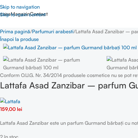
Skip to navigation
casa
Magazin
Contact
Skip to main content
Prima pagină
Parfumuri arabesti
Lattafa Asad Zanzibar – p
Înapoi la produse
Conform O.U.G. Nr. 34/2014 produsele cosmetice nu se pot re
Lattafa Asad Zanzibar – parfum G
159,00
lei
Lattafa Asad Zanzibar este un parfum Gurmand bărbați cu note
2 în stoc