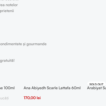
tea notelor
prietenii
, condimentate și gourmande
gratuită!
SOLD OUT
me 100ml
Ana Abiyedh Scarle Lattafa 60ml
Arabiyat S
100ml
170,00
lei
ucăți