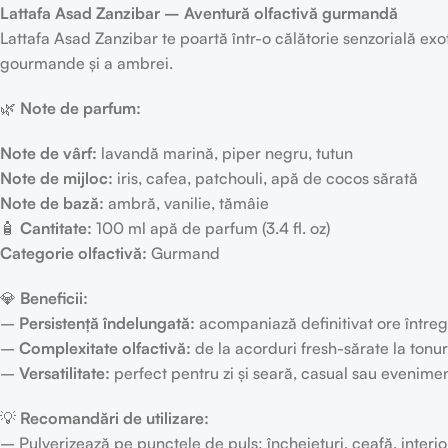
Lattafa Asad Zanzibar – Aventură olfactivă gurmandă
Lattafa Asad Zanzibar te poartă într-o călătorie senzorială e
gourmande și a ambrei.
🌿
Note de parfum:
Note de vârf:
lavandă marină, piper negru, tutun
Note de mijloc:
iris, cafea, patchouli, apă de cocos sărată
Note de bază:
ambră, vanilie, tămâie
🧴
Cantitate:
100 ml apă de parfum (3.4 fl. oz)
Categorie olfactivă:
Gurmand
💎
Beneficii:
–
Persistență îndelungată:
acompaniază definitivat ore întreg
–
Complexitate olfactivă:
de la acorduri fresh-sărate la tonur
–
Versatilitate:
perfect pentru zi și seară, casual sau evenime
💡
Recomandări de utilizare:
– Pulverizează pe punctele de puls: încheieturi, ceafă, interio