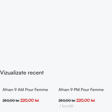
Vizualizate recent
Afnan 9 AM Pour Femme
Afnan 9 PM Pour Femme
100ml eau de parfum
100ml eau de parfum
220,00
lei
220,00
lei
250,00
lei
250,00
lei
bucăți