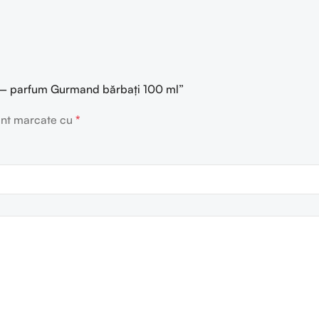
ar – parfum Gurmand bărbați 100 ml”
sunt marcate cu
*