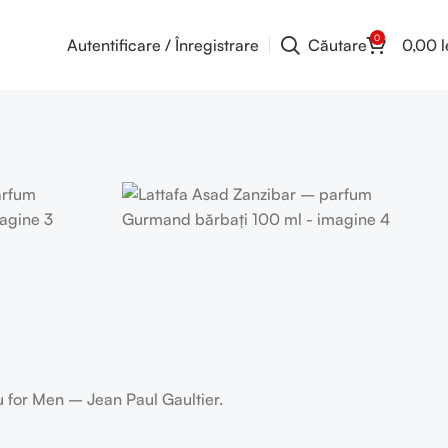
0
Autentificare / Înregistrare
Căutare
0,00
l
u for Men – Jean Paul Gaultier.