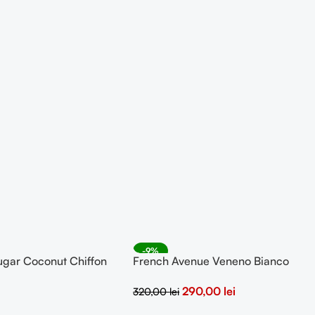
-9%
ugar Coconut Chiffon
French Avenue Veneno Bianco
SOLD OUT
Eau de Parfum 100ml
290,00
lei
320,00
lei