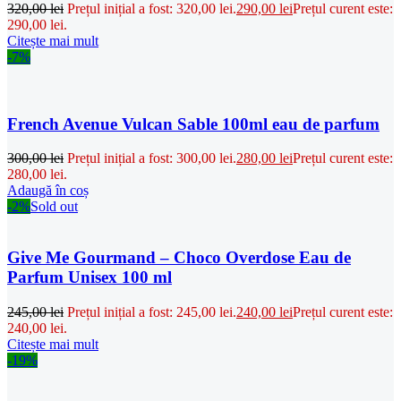
320,00
lei
Prețul inițial a fost: 320,00 lei.
290,00
lei
Prețul curent este:
290,00 lei.
Citește mai mult
-7%
French Avenue Vulcan Sable 100ml eau de parfum
300,00
lei
Prețul inițial a fost: 300,00 lei.
280,00
lei
Prețul curent este:
280,00 lei.
Adaugă în coș
-2%
Sold out
Give Me Gourmand – Choco Overdose Eau de
Parfum Unisex 100 ml
245,00
lei
Prețul inițial a fost: 245,00 lei.
240,00
lei
Prețul curent este:
240,00 lei.
Citește mai mult
-19%