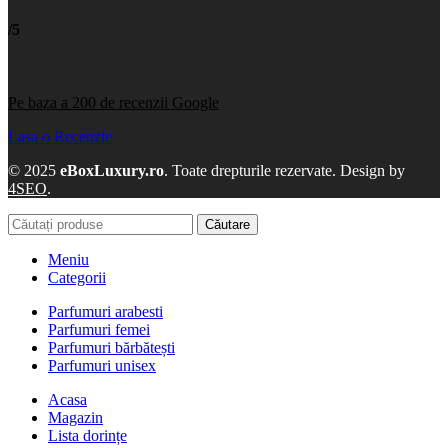
/5
Pe baza a 200 de recenzii Google
Lasa o Recenzie
© 2025
eBoxLuxury.ro
. Toate drepturile rezervate. Design by
4SEO
.
Căutare
Meniu
Categorii
Parfumuri arabesti
Parfumuri femei
Parfumuri bărbătești
Parfumuri unisex
Acasa
Magazin
Lista dorințe