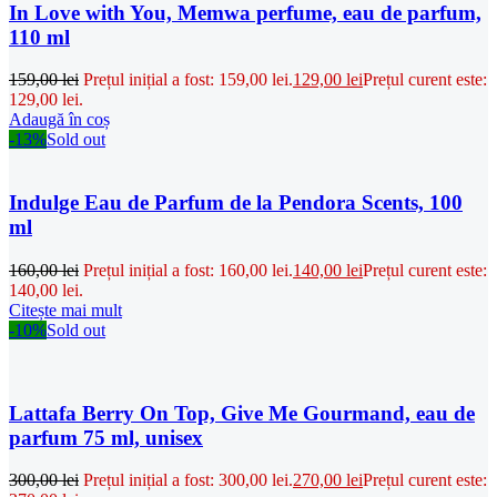
In Love with You, Memwa perfume, eau de parfum,
110 ml
159,00
lei
Prețul inițial a fost: 159,00 lei.
129,00
lei
Prețul curent este:
129,00 lei.
Adaugă în coș
-13%
Sold out
Indulge Eau de Parfum de la Pendora Scents, 100
ml
160,00
lei
Prețul inițial a fost: 160,00 lei.
140,00
lei
Prețul curent este:
140,00 lei.
Citește mai mult
-10%
Sold out
Lattafa Berry On Top, Give Me Gourmand, eau de
parfum 75 ml, unisex
300,00
lei
Prețul inițial a fost: 300,00 lei.
270,00
lei
Prețul curent este: