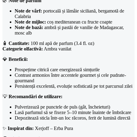
🌿
Note de parfum
Note de vârf:
portocală și lămâie siciliană, bergamotă de
Calabria
Note de mijloc:
coș mediteranean cu fructe coapte
Note de bază:
ambră și pastăi de vanilie de Madagascar,
mosc alb
🧴
Cantitate:
100 ml apă de parfum (3.4 fl. oz)
Categorie olfactivă:
Ambra vanilat
💎
Beneficii:
Prospețime citrică care energizează simțurile
Contrast armonios între accentele gourmet și cele pudrate-
gourmand
Persistență excelentă, evoluție sofisticată pe tot parcursul zilei
💡
Recomandări de utilizare:
Pulverizează pe punctele de puls (gât, încheieturi)
Lasă parfumul să se fixeze 5–10 minute înainte de îmbrăcare
Depozitează sticla într-un loc răcoros, ferit de lumină directă
✨
Inspirat din:
Xerjoff – Erba Pura