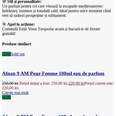
🧭
Stil și personalitate:
Un parfum pentru cei care visează la escapade mediteraneene:
îndrăzneț, luminos și totodată cald, ideal pentru orice moment când
vrei să radiezi prospețime și rafinament.
🎯
Apel la acțiune:
Comandă Emir Voux Turquoise acum și bucură-te de livrare
gratuită!
Produse similare
-12%
Sold out
Afnan 9 AM Pour Femme 100ml eau de parfum
250,00
lei
Prețul inițial a fost: 250,00 lei.
220,00
lei
Prețul curent este:
220,00 lei.
Citește mai mult
-12%