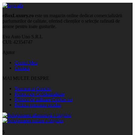
eBoxLuxury.ro
este un magazin online dedicat comercializării
parfumurilor de calitate, oferind clienților o selecție rafinată de
arome pentru toate gusturile.
Eva Auto Uno S.R.L
CUI: 42354747
Ajutor
Contul Meu
Contact
MAI MULTE DESPRE
Termeni si Conditii
Politica de Cofidentialitate
Politica de utilizare Cookie-uri
Politica returnare produs
5