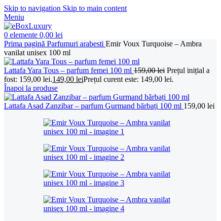
Skip to navigation
Skip to main content
Meniu
0
elemente
0,00
lei
Prima pagină
Parfumuri arabesti
Emir Voux Turquoise – Ambra
vanilat unisex 100 ml
Lattafa Yara Tous – parfum femei 100 ml
159,00
lei
Prețul inițial a
fost: 159,00 lei.
149,00
lei
Prețul curent este: 149,00 lei.
Înapoi la produse
Lattafa Asad Zanzibar – parfum Gurmand bărbați 100 ml
159,00
lei