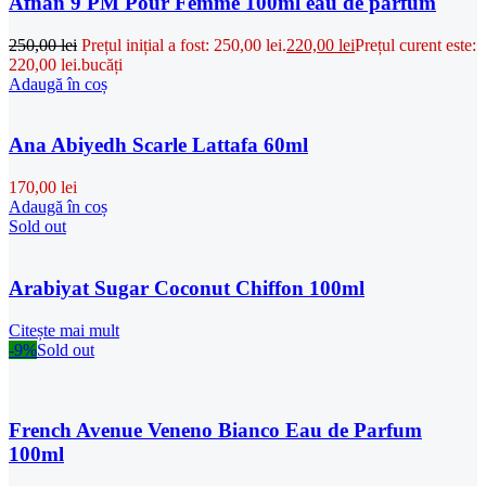
Afnan 9 PM Pour Femme 100ml eau de parfum
250,00
lei
Prețul inițial a fost: 250,00 lei.
220,00
lei
Prețul curent este:
220,00 lei.
bucăți
Adaugă în coș
Ana Abiyedh Scarle Lattafa 60ml
170,00
lei
Adaugă în coș
Sold out
Arabiyat Sugar Coconut Chiffon 100ml
Citește mai mult
-9%
Sold out
French Avenue Veneno Bianco Eau de Parfum
100ml