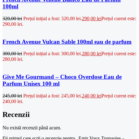
100ml
320,00
lei
Prețul inițial a fost: 320,00 lei.
290,00
lei
Prețul curent este:
290,00 lei.
French Avenue Vulcan Sable 100ml eau de parfum
300,00
lei
Prețul inițial a fost: 300,00 lei.
280,00
lei
Prețul curent este:
280,00 lei.
Give Me Gourmand – Choco Overdose Eau de
Parfum Unisex 100 ml
245,00
lei
Prețul inițial a fost: 245,00 lei.
240,00
lei
Prețul curent este:
240,00 lei.
Recenzii
Nu există recenzii până acum.
Fii primul care scrii o recenzie pentru „Emir Voux Turquoise –