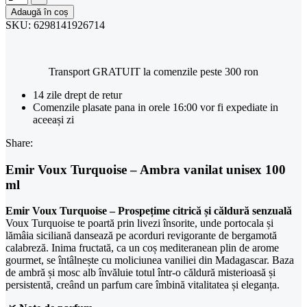
Adaugă în coș
SKU:
6298141926714
Transport GRATUIT la comenzile peste 300 ron
14 zile drept de retur
Comenzile plasate pana in orele 16:00 vor fi expediate in
aceeași zi
Share:
Emir Voux Turquoise – Ambra vanilat unisex 100
ml
Emir Voux Turquoise – Prospețime citrică și căldură senzuală
Voux Turquoise te poartă prin livezi însorite, unde portocala și
lămâia siciliană dansează pe acorduri revigorante de bergamotă
calabreză. Inima fructată, ca un coș mediteranean plin de arome
gourmet, se întâlnește cu moliciunea vaniliei din Madagascar. Baza
de ambră și mosc alb învăluie totul într-o căldură misterioasă și
persistentă, creând un parfum care îmbină vitalitatea și eleganța.