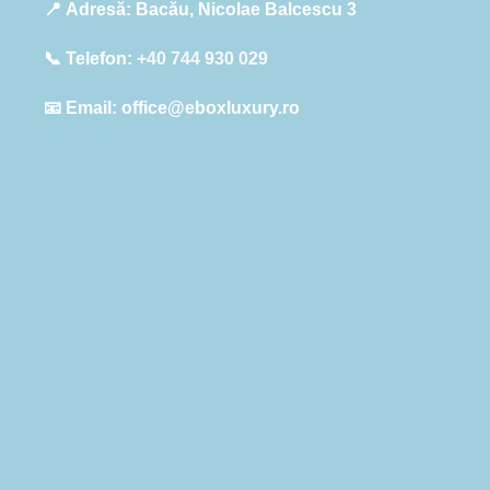
📍
Adresă:
Bacău, Nicolae Balcescu 3
📞
Telefon:
+40 744 930 029
📧
Email:
office@eboxluxury.ro