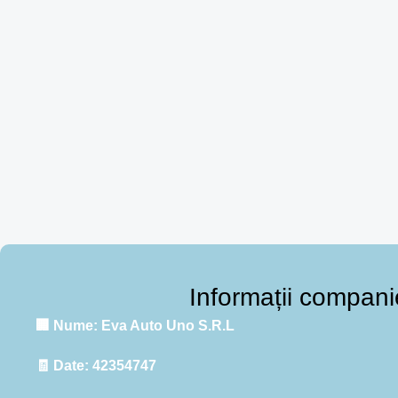
Informații compani
🏢
Nume:
Eva Auto Uno S.R.L
🧾
Date:
42354747