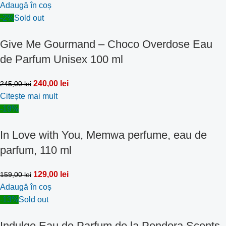
Adaugă în coș
-2%
Sold out
Give Me Gourmand – Choco Overdose Eau
de Parfum Unisex 100 ml
240,00
lei
245,00
lei
Citește mai mult
-19%
In Love with You, Memwa perfume, eau de
parfum, 110 ml
129,00
lei
159,00
lei
Adaugă în coș
-13%
Sold out
Indulge Eau de Parfum de la Pendora Scents,