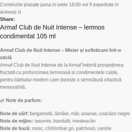
Comenzile plasate pana in orele 16:00 vor fi expediate in
aceeași zi
Share:
Armaf Club de Nuit Intense – lemnos
condimentat 105 ml
Armaf Club de Nuit Intense – Mister și sofisticare într-o
sticlă
Armaf Club de Nuit Intense de la Armaf îmbină prospețimea
fructată cu profunzimea lemnoasă și condimentele calde,
pentru bărbatul modern care dorește o semnătură olfactivă
memorabilă.
🌿
Note de parfum:
Note de vârf:
bergamotă, lămâie, măr, ananas, coacăze negre
Note de mijloc:
iasomie, trandafir, mesteacăn
Note de bază:
mosc, chihlimbar gri, patchouli, vanilie