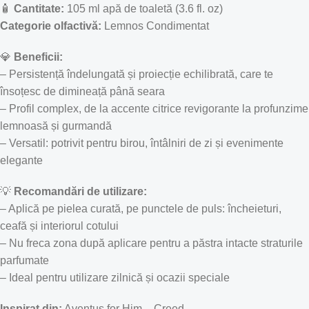
🧴
Cantitate:
105 ml apă de toaletă (3.6 fl. oz)
Categorie olfactivă:
Lemnos Condimentat
💎
Beneficii:
– Persistență îndelungată și proiecție echilibrată, care te
însoțesc de dimineață până seara
– Profil complex, de la accente citrice revigorante la profunzime
lemnoasă și gurmandă
– Versatil: potrivit pentru birou, întâlniri de zi și evenimente
elegante
💡
Recomandări de utilizare:
– Aplică pe pielea curată, pe punctele de puls: încheieturi,
ceafă și interiorul cotului
– Nu freca zona după aplicare pentru a păstra intacte straturile
parfumate
– Ideal pentru utilizare zilnică și ocazii speciale
Inspirat din:
Aventus for Him – Creed