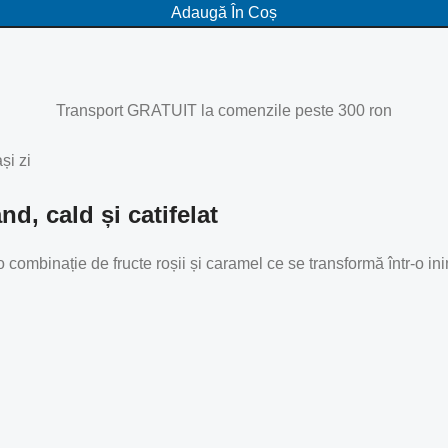
Adaugă În Coș
Transport GRATUIT la comenzile peste 300 ron
și zi
d, cald și catifelat
 o combinație de fructe roșii și caramel ce se transformă într-o 