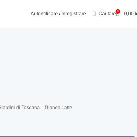
0
Autentificare / Înregistrare
Căutare
0,00
l
Giardini di Toscana – Bianco Latte.