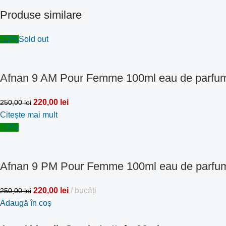
Produse similare
-12%
Sold out
Afnan 9 AM Pour Femme 100ml eau de parfu
220,00
lei
250,00
lei
Citește mai mult
-12%
Afnan 9 PM Pour Femme 100ml eau de parfu
220,00
lei
bucăți
250,00
lei
Adaugă în coș