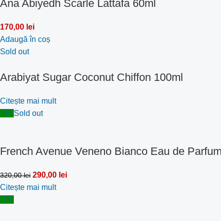
Ana Abiyedh Scarle Lattafa 60ml
170,00
lei
Adaugă în coș
Sold out
Arabiyat Sugar Coconut Chiffon 100ml
Citește mai mult
-9%
Sold out
French Avenue Veneno Bianco Eau de Parfu
290,00
lei
320,00
lei
Citește mai mult
-7%