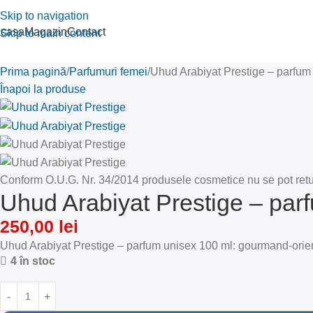
Skip to navigation
casa
Magazin
Contact
Skip to main content
Prima pagină
Parfumuri femei
Uhud Arabiyat Prestige – parfum
Înapoi la produse
Conform O.U.G. Nr. 34/2014 produsele cosmetice nu se pot retu
Uhud Arabiyat Prestige – par
250,00
lei
Uhud Arabiyat Prestige – parfum unisex 100 ml: gourmand-oriental 
4 în stoc