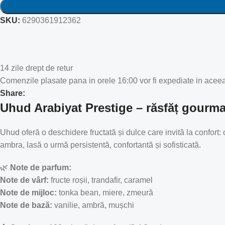
SKU:
6290361912362
14 zile drept de retur
Comenzile plasate pana in orele 16:00 vor fi expediate in aceea
Share:
Uhud Arabiyat Prestige – răsfăț gourman
Uhud oferă o deschidere fructată și dulce care invită la confort:
ambra, lasă o urmă persistentă, confortantă și sofisticată.
🌿
Note de parfum:
Note de vârf:
fructe roșii, trandafir, caramel
Note de mijloc:
tonka bean, miere, zmeură
Note de bază:
vanilie, ambră, mușchi