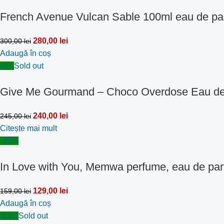
French Avenue Vulcan Sable 100ml eau de pa
280,00
lei
300,00
lei
Adaugă în coș
-2%
Sold out
Give Me Gourmand – Choco Overdose Eau de
240,00
lei
245,00
lei
Citește mai mult
-19%
In Love with You, Memwa perfume, eau de par
129,00
lei
159,00
lei
Adaugă în coș
-13%
Sold out