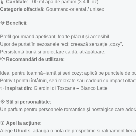
🧴
Cantitate:
100 ml apă de parfum (3.4 fl. oz)
Categorie olfactivă:
Gourmand-oriental / unisex
💎
Beneficii:
Profil gourmand apetisant, foarte plăcut și accesibil.
Ușor de purtat în sezoanele reci; creează senzație „cozy”.
Persistență bună și proiectare caldă, atrăgătoare.
💡
Recomandări de utilizare:
Ideal pentru toamnă–iarnă și seri cozy; aplică pe punctele de pu
Potrivit pentru întâlniri, seri relaxate sau cadouri cu impact olfact
✨
Inspirat din:
Giardini di Toscana – Bianco Latte
🧭
Stil și personalitate:
Un parfum pentru persoanele romantice și nostalgice care adoră
🎯
Apel la acțiune:
Alege
Uhud
și adaugă o notă de prospețime și rafinament fiecăre