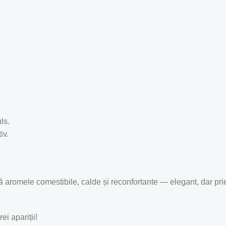
ls.
iv.
 aromele comestibile, calde și reconfortante — elegant, dar pri
i apariții!