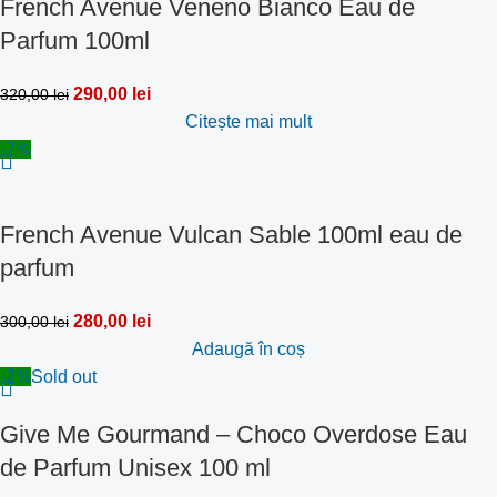
French Avenue Veneno Bianco Eau de
Parfum 100ml
290,00
lei
320,00
lei
Citește mai mult
-7%
French Avenue Vulcan Sable 100ml eau de
parfum
280,00
lei
300,00
lei
Adaugă în coș
-2%
Sold out
Give Me Gourmand – Choco Overdose Eau
de Parfum Unisex 100 ml