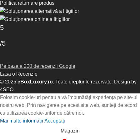
Politica returnare produs
5
/5
Pe baza a 200 de recenzii Google
Lasa o Recenzie
© 2025
eBoxLuxury.ro
. Toate drepturile rezervate. Design by
4SEO
.
Folosim cookie-uri pentru a vă îmbunătăți experiența pe site-ul
nostru web. Prin navigarea pe acest site web, sunteți de acord
cu utilizarea cookie-urilor de către noi.
Mai multe informații
Acceptați
Magazin