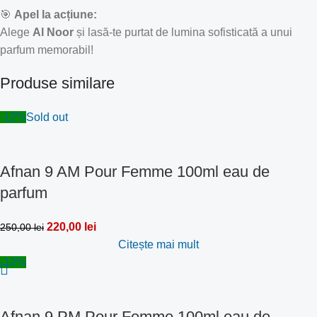
🎯
Apel la acțiune:
Alege
Al Noor
și lasă-te purtat de lumina sofisticată a unui
parfum memorabil!
Produse similare
-12%
Sold out
Afnan 9 AM Pour Femme 100ml eau de
parfum
220,00
lei
250,00
lei
Citește mai mult
-12%
Afnan 9 PM Pour Femme 100ml eau de