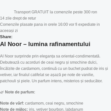
Transport GRATUIT la comenzile peste 300 ron
14 zile drept de retur
Comenzile plasate pana in orele 16:00 vor fi expediate in
aceeași zi
Share:
Al Noor – lumina rafinamentului
Al Noor surprinde prin eleganța sa oriental-condimentată.
Debutează cu acorduri de ceai negru și smochine dulci,
încălzite de cardamom, continuă cu un buchet pudrat de iris și
vetiver, iar finalul catifelat se așază pe note de vanilie,
patchouli și piele. Un parfum intens, misterios și seducător.
🌿
Note de parfum:
Note de vârf:
cardamom, ceai negru, smochine
Note de mijloc:
iris, vetiver bourbon, labdanum