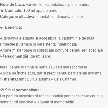
Note de bază:
vanilie, tonka, patchouli, piele, ambră
🧴
Cantitate:
100 ml apă de parfum
Categorie olfactivă:
oriental-condimentat unisex
💎
Beneficii:
Alternativă elegantă și accesibilă la parfumurile de nișă
Proiecție puternică și persistență îndelungată
Arome misterioase și sofisticate potrivite pentru seri speciale
💡
Recomandări de utilizare:
Ideal pentru toamnă și iarnă sau seri mai răcoroase
Aplică pe încheieturi, gât și piept pentru persistență maximă
✨
Inspirat din:
BDK Parfums – Gris Charnel
🧭
Stil și personalitate:
Un parfum misterios și rafinat, potrivit pentru cei care caută o
semnătură olfactivă elegantă și memorabilă.