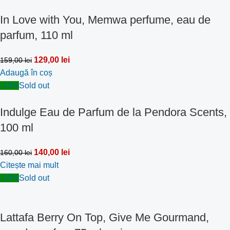
In Love with You, Memwa perfume, eau de
parfum, 110 ml
129,00
lei
159,00
lei
Adaugă în coș
-13%
Sold out
Indulge Eau de Parfum de la Pendora Scents,
100 ml
140,00
lei
160,00
lei
Citește mai mult
-10%
Sold out
Lattafa Berry On Top, Give Me Gourmand,