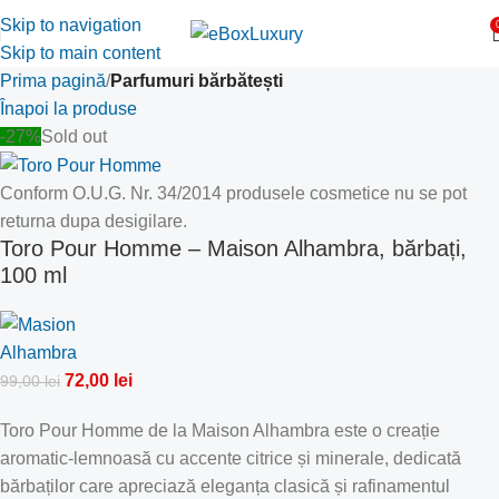
Skip to navigation
Skip to main content
Prima pagină
Parfumuri bărbătești
Înapoi la produse
-27%
Sold out
Conform O.U.G. Nr. 34/2014 produsele cosmetice nu se pot
returna dupa desigilare.
Toro Pour Homme – Maison Alhambra, bărbați,
100 ml
72,00
lei
99,00
lei
Toro Pour Homme de la Maison Alhambra este o creație
aromatic-lemnoasă cu accente citrice și minerale, dedicată
bărbaților care apreciază eleganța clasică și rafinamentul