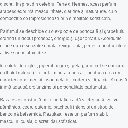
discret. Inspirat din celebrul Terre d’Hermès, acest parfum
arabesc exprimă masculinitate, claritate și naturalețe, cu o
compoziție ce impresionează prin simplitate sofisticată.
Parfumul se deschide cu o explozie de portocală și grapefruit,
oferind un debut proaspăt, energic și ușor amărui. Acordurile
citrice dau o senzație curată, revigorantă, perfectă pentru zilele
active sau întâlniri de zi.
În notele de mijloc, piperul negru și pelargoniumul se combină
cu flintul (silexul) – o notă minerală unică – pentru a crea un
caracter condimentat, ușor metalic, modern și dinamic. Această
inimă adaugă profunzime și personalitate parfumului.
Baza este construită pe o fundație caldă și elegantă: vetiver
pământos, cedru puternic, patchouli intens și un strop de
benzoină balsamică. Rezultatul este un parfum stabil,
masculin, cu siaj discret, dar sofisticat.