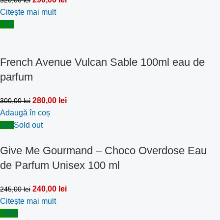
320,00
lei
Citește mai mult
-7%
French Avenue Vulcan Sable 100ml eau de
parfum
280,00
lei
300,00
lei
Adaugă în coș
-2%
Sold out
Give Me Gourmand – Choco Overdose Eau
de Parfum Unisex 100 ml
240,00
lei
245,00
lei
Citește mai mult
-19%