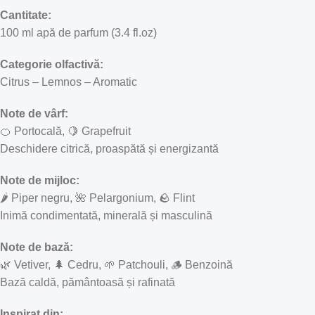
Cantitate:
100 ml apă de parfum (3.4 fl.oz)
Categorie olfactivă:
Citrus – Lemnos – Aromatic
Note de vârf:
🍊 Portocală, 🍋 Grapefruit
Deschidere citrică, proaspătă și energizantă
Note de mijloc:
🌶 Piper negru, 🌺 Pelargonium, 🪨 Flint
Inimă condimentată, minerală și masculină
Note de bază:
🌿 Vetiver, 🌲 Cedru, 🌱 Patchouli, 🪵 Benzoină
Bază caldă, pământoasă și rafinată
Inspirat din: