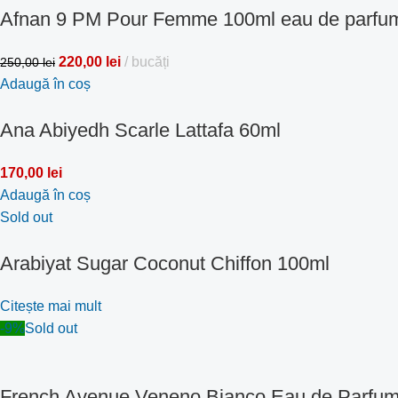
Afnan 9 PM Pour Femme 100ml eau de parfu
220,00
lei
bucăți
250,00
lei
Adaugă în coș
Ana Abiyedh Scarle Lattafa 60ml
170,00
lei
Adaugă în coș
Sold out
Arabiyat Sugar Coconut Chiffon 100ml
Citește mai mult
-9%
Sold out
French Avenue Veneno Bianco Eau de Parfu