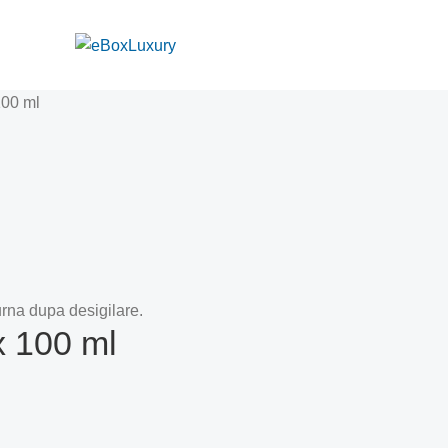
100 ml
rna dupa desigilare.
x 100 ml