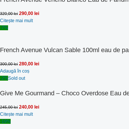
290,00
lei
320,00
lei
Citește mai mult
-7%
French Avenue Vulcan Sable 100ml eau de pa
280,00
lei
300,00
lei
Adaugă în coș
-2%
Sold out
Give Me Gourmand – Choco Overdose Eau de
240,00
lei
245,00
lei
Citește mai mult
-19%