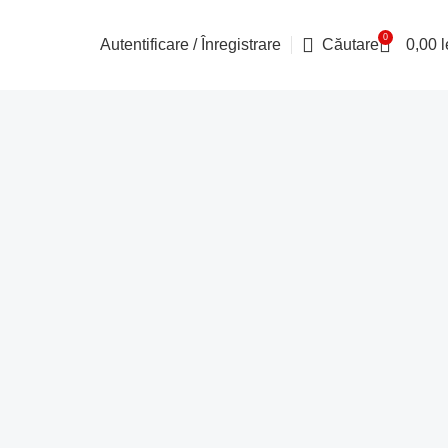
0
Autentificare / Înregistrare
Căutare
0,00
l