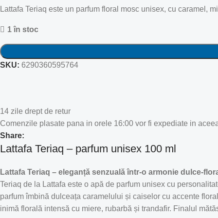
Lattafa Teriaq este un parfum floral mosc unisex, cu caramel, mie
1 în stoc
SKU:
6290360595764
14 zile drept de retur
Comenzile plasate pana in orele 16:00 vor fi expediate in aceea
Share:
Lattafa Teriaq – parfum unisex 100 ml
Lattafa Teriaq – eleganță senzuală într-o armonie dulce-flor
Teriaq de la Lattafa este o apă de parfum unisex cu personalitat
parfum îmbină dulceața caramelului și caiselor cu accente flora
inimă florală intensă cu miere, rubarbă și trandafir. Finalul măt