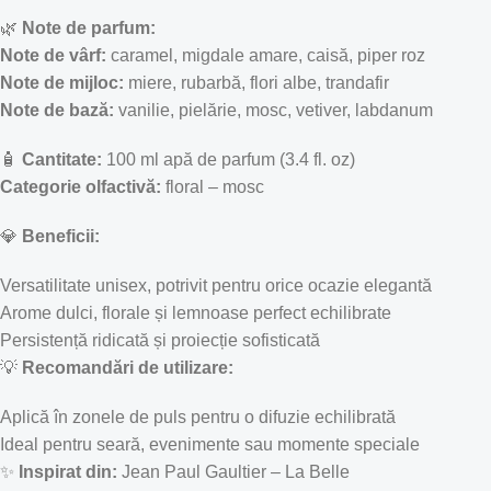
🌿
Note de parfum:
Note de vârf:
caramel, migdale amare, caisă, piper roz
Note de mijloc:
miere, rubarbă, flori albe, trandafir
Note de bază:
vanilie, pielărie, mosc, vetiver, labdanum
🧴
Cantitate:
100 ml apă de parfum (3.4 fl. oz)
Categorie olfactivă:
floral – mosc
💎
Beneficii:
Versatilitate unisex, potrivit pentru orice ocazie elegantă
Arome dulci, florale și lemnoase perfect echilibrate
Persistență ridicată și proiecție sofisticată
💡
Recomandări de utilizare:
Aplică în zonele de puls pentru o difuzie echilibrată
Ideal pentru seară, evenimente sau momente speciale
✨
Inspirat din:
Jean Paul Gaultier – La Belle