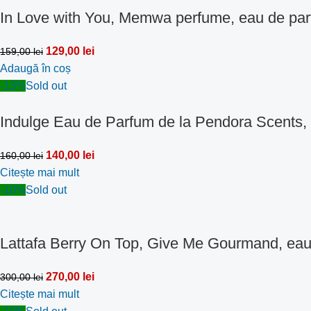
In Love with You, Memwa perfume, eau de par
129,00
lei
159,00
lei
Adaugă în coș
-13%
Sold out
Indulge Eau de Parfum de la Pendora Scents,
140,00
lei
160,00
lei
Citește mai mult
-10%
Sold out
Lattafa Berry On Top, Give Me Gourmand, eau
270,00
lei
300,00
lei
Citește mai mult