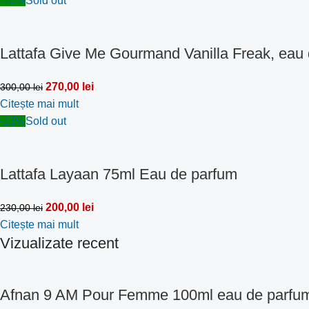
-10%
Sold out
Lattafa Give Me Gourmand Vanilla Freak, eau
270,00
lei
300,00
lei
Citește mai mult
-13%
Sold out
Lattafa Layaan 75ml Eau de parfum
200,00
lei
230,00
lei
Citește mai mult
Vizualizate recent
Afnan 9 AM Pour Femme 100ml eau de parfu