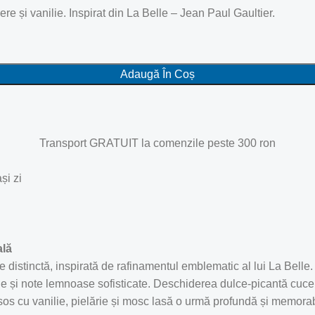
re și vanilie. Inspirat din La Belle – Jean Paul Gaultier.
Adaugă În Coș
Transport GRATUIT la comenzile peste 300 ron
și zi
ală
e distinctă, inspirată de rafinamentul emblematic al lui La Belle
le și note lemnoase sofisticate. Deschiderea dulce-picantă cuce
ăsos cu vanilie, pielărie și mosc lasă o urmă profundă și memorabi