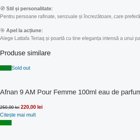
🧭
Stil și personalitate:
Pentru persoane rafinate, senzuale și încrezătoare, care prefer
🎯
Apel la acțiune:
Alege Lattafa Teriaq și poartă cu tine eleganța intensă a unui p
Produse similare
-12%
Sold out
Afnan 9 AM Pour Femme 100ml eau de parfu
220,00
lei
250,00
lei
Citește mai mult
-12%