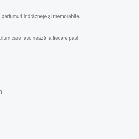
ă parfumuri îndrăznețe și memorabile.
arfum care fascinează la fiecare pas!
m