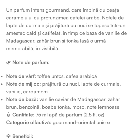
Un parfum intens gourmand, care îmbină dulceața
caramelului cu profunzimea cafelei arabe. Notele de
lapte de curmale și prăjitură cu nuci se topesc într-un
amestec cald și catifelat, în timp ce baza de vanilie de
Madagascar, zahăr brun și tonka lasă o urmă
memorabilă, irezistibilă.
🌿
Note de parfum:
Note de vârf:
toffee untos, cafea arabică
Note de mijloc:
prăjitură cu nuci, lapte de curmale,
vanilie, cardamom
Note de bază:
vanilie caviar de Madagascar, zahăr
brun, benzoină, boabe tonka, mosc, note lemnoase
🧴
Cantitate:
75 ml apă de parfum (2.5 fl. oz)
Categorie olfactivă:
gourmand-oriental unisex
💎
Beneficii: