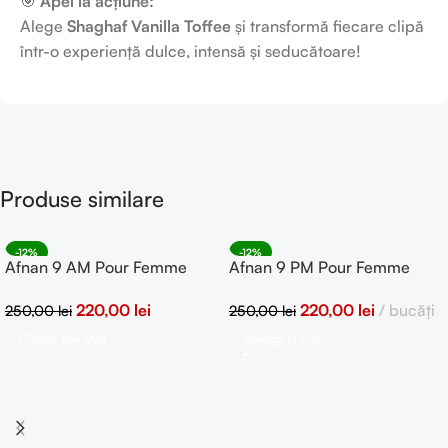
🎯
Apel la acțiune:
Alege
Shaghaf Vanilla Toffee
și transformă fiecare clipă
într-o experiență dulce, intensă și seducătoare!
Produse similare
-12%
-12%
Afnan 9 AM Pour Femme
Afnan 9 PM Pour Femme
SOLD OUT
100ml eau de parfum
100ml eau de parfum
220,00
lei
220,00
lei
bucăți
250,00
lei
250,00
lei
Citește Mai Mult
Adaugă În Coș