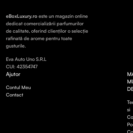
eBoxLuxury.ro
este un magazin online
dedicat comercializării parfumurilor
de calitate, oferind clienților o selecție
rafinată de arome pentru toate
gusturile.
Eva Auto Uno S.R.L
CUI: 42354747
Ajutor
M
M
Contul Meu
D
Contact
Te
si
Co
Po
Co