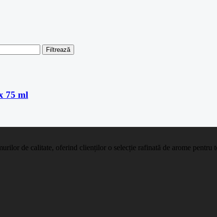
Filtrează
x 75 ml
ilor de calitate, oferind clienților o selecție rafinată de arome pentru t