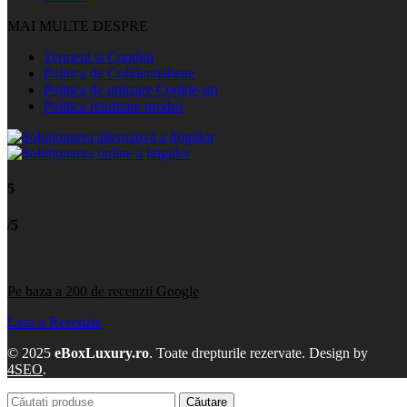
MAI MULTE DESPRE
Termeni si Conditii
Politica de Cofidentialitate
Politica de utilizare Cookie-uri
Politica returnare produs
5
/5
Pe baza a 200 de recenzii Google
Lasa o Recenzie
© 2025
eBoxLuxury.ro
. Toate drepturile rezervate. Design by
4SEO
.
Căutare