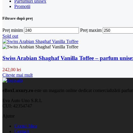
Parfumuri unisex
Promotii
Filtrare după preț
Preț minim
Preț maxim
Sold out
Swiss Arabian Shaghaf Vanilla Toffee – parfum unise
242,00
lei
Citește mai mult
eBoxLuxury.ro
este un magazin online dedicat comercializării parfumur
Eva Auto Uno S.R.L
CUI: 42354747
Ajutor
Contul Meu
Contact