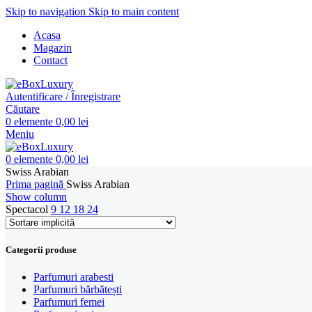
Skip to navigation
Skip to main content
Acasa
Magazin
Contact
Autentificare / Înregistrare
Căutare
0
elemente
0,00
lei
Meniu
0
elemente
0,00
lei
Swiss Arabian
Prima pagină
Swiss Arabian
Show column
Spectacol
9
12
18
24
Categorii produse
Parfumuri arabesti
Parfumuri bărbătești
Parfumuri femei