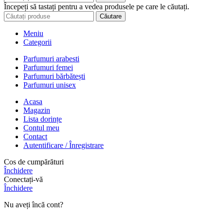
Începeți să tastați pentru a vedea produsele pe care le căutați.
Căutare
Meniu
Categorii
Parfumuri arabesti
Parfumuri femei
Parfumuri bărbătești
Parfumuri unisex
Acasa
Magazin
Lista dorințe
Contul meu
Contact
Autentificare / Înregistrare
Cos de cumpărături
Închidere
Conectați-vă
Închidere
Nu aveți încă cont?