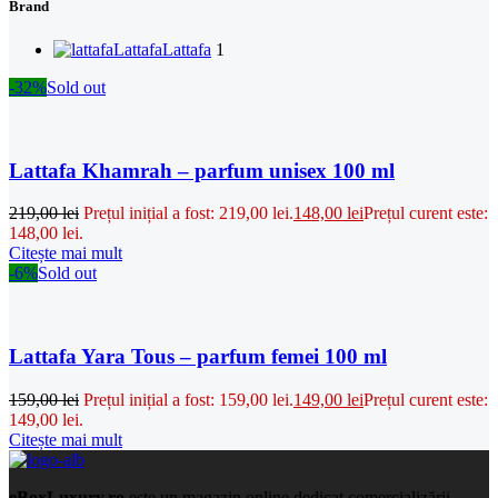
Brand
Lattafa
Lattafa
1
-32%
Sold out
Lattafa Khamrah – parfum unisex 100 ml
219,00
lei
Prețul inițial a fost: 219,00 lei.
148,00
lei
Prețul curent este:
148,00 lei.
Citește mai mult
-6%
Sold out
Lattafa Yara Tous – parfum femei 100 ml
159,00
lei
Prețul inițial a fost: 159,00 lei.
149,00
lei
Prețul curent este:
149,00 lei.
Citește mai mult
eBoxLuxury.ro
este un magazin online dedicat comercializării