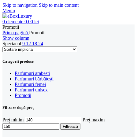
Skip to navigation
Skip to main content
Meniu
0
elemente
0,00
lei
Promotii
Prima pagină
Promotii
Show column
Spectacol
9
12
18
24
Categorii produse
Parfumuri arabesti
Parfumuri bărbătești
Parfumuri femei
Parfumuri unisex
Promotii
Filtrare după preț
Preț minim
Preț maxim
Filtrează