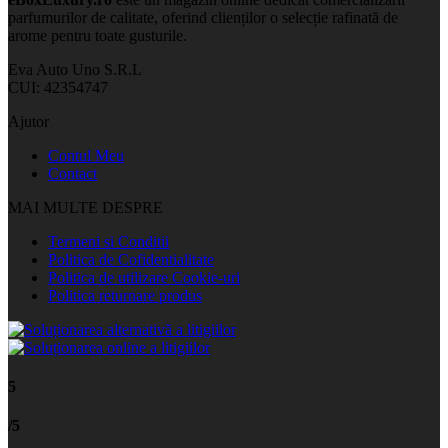
parfumurilor de calitate, oferind clienților o selecție rafinată de
arome pentru toate gusturile.
Eva Auto Uno S.R.L
CUI: 42354747
Ajutor
Contul Meu
Contact
MAI MULTE DESPRE
Termeni si Conditii
Politica de Cofidentialitate
Politica de utilizare Cookie-uri
Politica returnare produs
5
/5