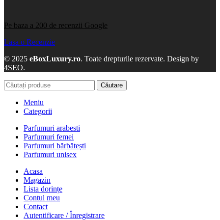
Pe baza a 200 de recenzii Google
Lasa o Recenzie
© 2025
eBoxLuxury.ro
. Toate drepturile rezervate. Design by
4SEO
.
Căutare
Meniu
Categorii
Parfumuri arabesti
Parfumuri femei
Parfumuri bărbătești
Parfumuri unisex
Acasa
Magazin
Lista dorințe
Contul meu
Contact
Autentificare / Înregistrare