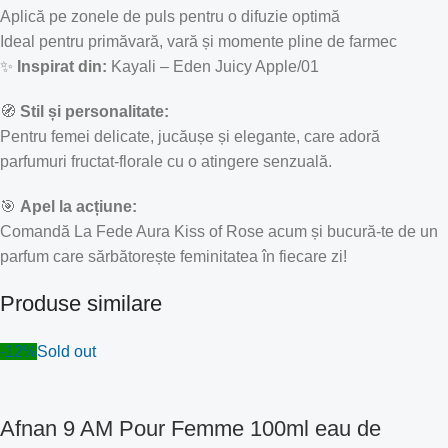
Aplică pe zonele de puls pentru o difuzie optimă
Ideal pentru primăvară, vară și momente pline de farmec
✨
Inspirat din:
Kayali – Eden Juicy Apple/01
🧭
Stil și personalitate:
Pentru femei delicate, jucăușe și elegante, care adoră
parfumuri fructat-florale cu o atingere senzuală.
🎯
Apel la acțiune:
Comandă La Fede Aura Kiss of Rose acum și bucură-te de un
parfum care sărbătorește feminitatea în fiecare zi!
Produse similare
-12%
Sold out
Afnan 9 AM Pour Femme 100ml eau de