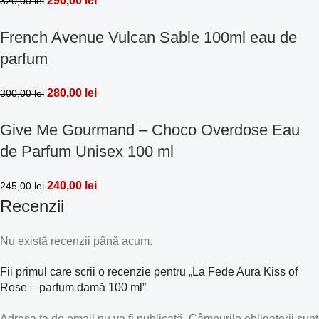
290,00
lei
320,00
lei
French Avenue Vulcan Sable 100ml eau de
parfum
280,00
lei
300,00
lei
Give Me Gourmand – Choco Overdose Eau
de Parfum Unisex 100 ml
240,00
lei
245,00
lei
Recenzii
Nu există recenzii până acum.
Fii primul care scrii o recenzie pentru „La Fede Aura Kiss of
Rose – parfum damă 100 ml”
Adresa ta de email nu va fi publicată.
Câmpurile obligatorii sunt