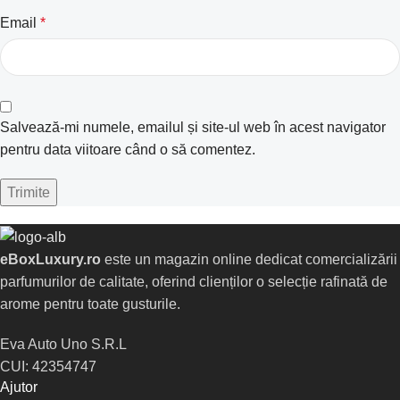
Email
*
Salvează-mi numele, emailul și site-ul web în acest navigator
pentru data viitoare când o să comentez.
eBoxLuxury.ro
este un magazin online dedicat comercializării
parfumurilor de calitate, oferind clienților o selecție rafinată de
arome pentru toate gusturile.
Eva Auto Uno S.R.L
CUI: 42354747
Ajutor