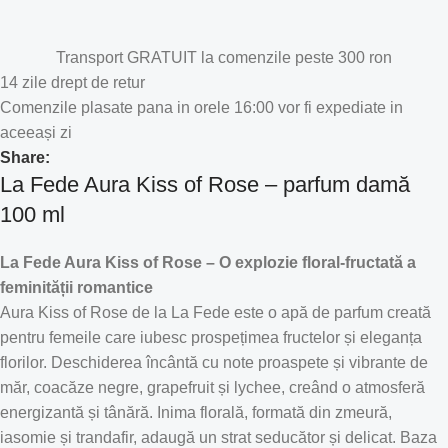
Transport GRATUIT la comenzile peste 300 ron
14 zile drept de retur
Comenzile plasate pana in orele 16:00 vor fi expediate in
aceeași zi
Share:
La Fede Aura Kiss of Rose – parfum damă
100 ml
La Fede Aura Kiss of Rose – O explozie floral-fructată a
feminității romantice
Aura Kiss of Rose de la La Fede este o apă de parfum creată
pentru femeile care iubesc prospețimea fructelor și eleganța
florilor. Deschiderea încântă cu note proaspete și vibrante de
măr, coacăze negre, grapefruit și lychee, creând o atmosferă
energizantă și tânără. Inima florală, formată din zmeură,
iasomie și trandafir, adaugă un strat seducător și delicat. Baza