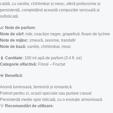
caldă, cu vanilie, chihlimbar și mosc, oferă profunzime și
persistență, completând această compoziție senzuală și
sofisticată.
🌿
Note de parfum:
Note de vârf:
măr, coacăze negre, grapefruit, floare de lychee
Note de mijloc:
zmeură, iasomie, trandafir
Note de bază:
vanilie, chihlimbar, mosc
🧴
Cantitate:
100 ml apă de parfum (3.4 fl. oz)
Categorie olfactivă:
Floral – Fructat
💎
Beneficii:
Aromă luminoasă, feminină și romantică
Potrivit pentru zi, ocazii speciale sau purtare casual
Persistență medie spre ridicată, cu o evoluție armonioasă
💡
Recomandări de utilizare: