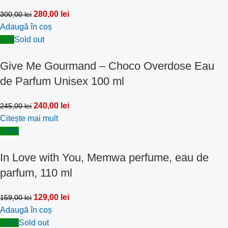
280,00
lei
300,00
lei
Adaugă în coș
-2%
Sold out
Give Me Gourmand – Choco Overdose Eau
de Parfum Unisex 100 ml
240,00
lei
245,00
lei
Citește mai mult
-19%
In Love with You, Memwa perfume, eau de
parfum, 110 ml
129,00
lei
159,00
lei
Adaugă în coș
-13%
Sold out