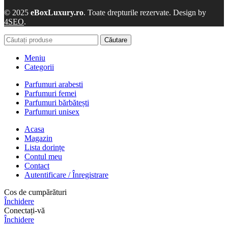
© 2025
eBoxLuxury.ro
. Toate drepturile rezervate. Design by
4SEO
.
Căutare
Meniu
Categorii
Parfumuri arabesti
Parfumuri femei
Parfumuri bărbătești
Parfumuri unisex
Acasa
Magazin
Lista dorințe
Contul meu
Contact
Autentificare / Înregistrare
Cos de cumpărături
Închidere
Conectați-vă
Închidere