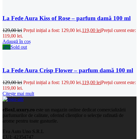
La Fede Aura Kiss of Rose – parfum damă 100 ml
129,00
lei
Prețul inițial a fost: 129,00 lei.
119,00
lei
Prețul curent este:
119,00 lei.
Adaugă în coș
-8%
Sold out
La Fede Aura Crisp Flower – parfum damă 100 ml
129,00
lei
Prețul inițial a fost: 129,00 lei.
119,00
lei
Prețul curent este:
119,00 lei.
Citește mai mult
eBoxLuxury.ro
este un magazin online dedicat comercializării
parfumurilor de calitate, oferind clienților o selecție rafinată de
arome pentru toate gusturile.
Eva Auto Uno S.R.L
CUI: 42354747