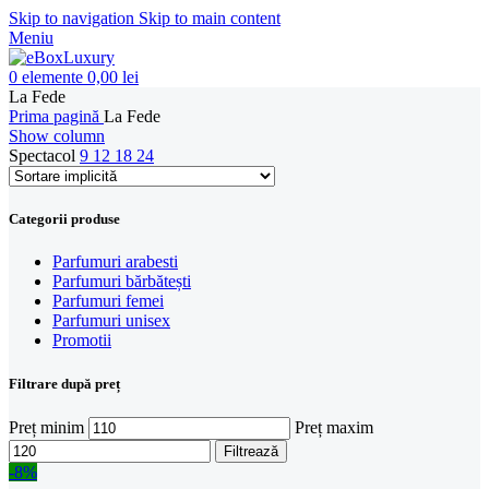
Skip to navigation
Skip to main content
Meniu
0
elemente
0,00
lei
La Fede
Prima pagină
La Fede
Show column
Spectacol
9
12
18
24
Categorii produse
Parfumuri arabesti
Parfumuri bărbătești
Parfumuri femei
Parfumuri unisex
Promotii
Filtrare după preț
Preț minim
Preț maxim
Filtrează
-8%