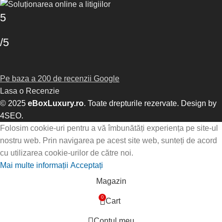
5
/5
Pe baza a 200 de recenzii Google
Lasa o Recenzie
© 2025
eBoxLuxury.ro
. Toate drepturile rezervate. Design by
4SEO
.
Folosim cookie-uri pentru a vă îmbunătăți experiența pe site-ul
nostru web. Prin navigarea pe acest site web, sunteți de acord
cu utilizarea cookie-urilor de către noi.
Mai multe informații
Acceptați
Magazin
0
Cart
Contul meu