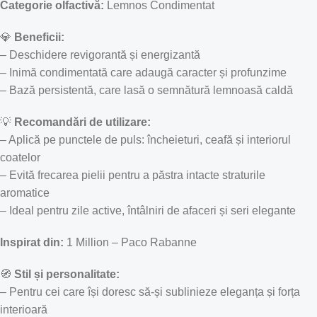
Categorie olfactivă:
Lemnos Condimentat
💎
Beneficii:
– Deschidere revigorantă și energizantă
– Inimă condimentată care adaugă caracter și profunzime
– Bază persistentă, care lasă o semnătură lemnoasă caldă
💡
Recomandări de utilizare:
– Aplică pe punctele de puls: încheieturi, ceafă și interiorul
coatelor
– Evită frecarea pielii pentru a păstra intacte straturile
aromatice
– Ideal pentru zile active, întâlniri de afaceri și seri elegante
Inspirat din:
1 Million – Paco Rabanne
🧭
Stil și personalitate:
– Pentru cei care își doresc să-și sublinieze eleganța și forța
interioară