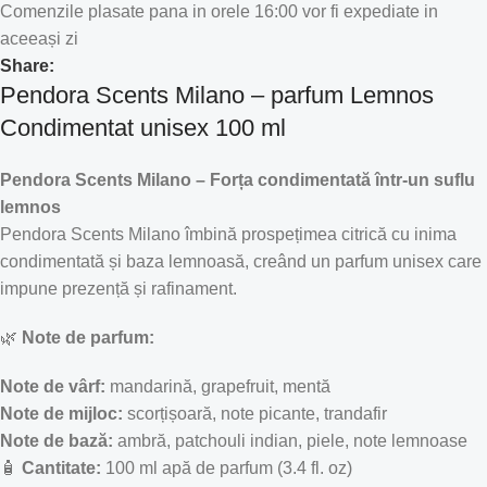
Comenzile plasate pana in orele 16:00 vor fi expediate in
aceeași zi
Share:
Pendora Scents Milano – parfum Lemnos
Condimentat unisex 100 ml
Pendora Scents Milano – Forța condimentată într-un suflu
lemnos
Pendora Scents Milano îmbină prospețimea citrică cu inima
condimentată și baza lemnoasă, creând un parfum unisex care
impune prezență și rafinament.
🌿
Note de parfum:
Note de vârf:
mandarină, grapefruit, mentă
Note de mijloc:
scorțișoară, note picante, trandafir
Note de bază:
ambră, patchouli indian, piele, note lemnoase
🧴
Cantitate:
100 ml apă de parfum (3.4 fl. oz)