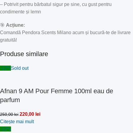
– Potrivit pentru bărbatul sigur pe sine, cu gust pentru
condimente și lemn
🎯
Acțiune:
Comandă Pendora Scents Milano acum și bucură-te de livrare
gratuită!
Produse similare
-12%
Sold out
Afnan 9 AM Pour Femme 100ml eau de
parfum
220,00
lei
250,00
lei
Citește mai mult
-12%