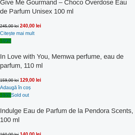
Give Me Gourmand – Choco Overdose Eau
de Parfum Unisex 100 ml
240,00
lei
245,00
lei
Citește mai mult
-19%
In Love with You, Memwa perfume, eau de
parfum, 110 ml
129,00
lei
159,00
lei
Adaugă în coș
-13%
Sold out
Indulge Eau de Parfum de la Pendora Scents,
100 ml
140,00
lei
160,00
lei