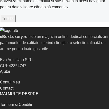
Salvează-mi numele, emailul și site-ul web în acest navigator
pentru data viitoare când o să comentez.
eBoxLuxury.ro
este un magazin online dedicat comercializării
parfumurilor de calitate, oferind clienților o selecție rafinată de
arome pentru toate gusturile.
Eva Auto Uno S.R.L
CUI: 42354747
Ajutor
Contul Meu
Contact
MAI MULTE DESPRE
Termeni si Conditii