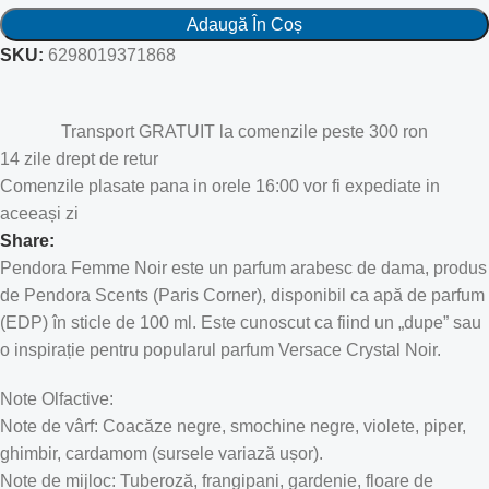
Adaugă În Coș
SKU:
6298019371868
Transport GRATUIT la comenzile peste 300 ron
14 zile drept de retur
Comenzile plasate pana in orele 16:00 vor fi expediate in
aceeași zi
Share:
Pendora Femme Noir este un parfum arabesc de dama, produs
de Pendora Scents (Paris Corner), disponibil ca apă de parfum
(EDP) în sticle de 100 ml. Este cunoscut ca fiind un „dupe” sau
o inspirație pentru popularul parfum Versace Crystal Noir.
Note Olfactive:
Note de vârf: Coacăze negre, smochine negre, violete, piper,
ghimbir, cardamom (sursele variază ușor).
Note de mijloc: Tuberoză, frangipani, gardenie, floare de