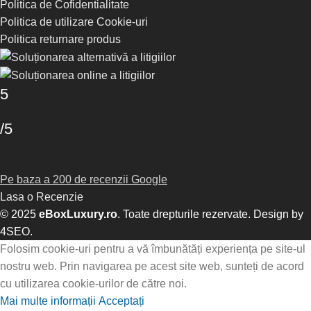
Politica de Cofidentialitate
Politica de utilizare Cookie-uri
Politica returnare produs
5
/5
Pe baza a 200 de recenzii Google
Lasa o Recenzie
© 2025
eBoxLuxury.ro
. Toate drepturile rezervate. Design by
4SEO
.
Folosim cookie-uri pentru a vă îmbunătăți experiența pe site-ul
nostru web. Prin navigarea pe acest site web, sunteți de acord
cu utilizarea cookie-urilor de către noi.
Mai multe informații
Acceptați