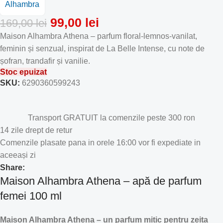
99,00
lei
169,00
lei
Maison Alhambra Athena – parfum floral-lemnos-vanilat,
feminin și senzual, inspirat de La Belle Intense, cu note de
șofran, trandafir și vanilie.
Stoc epuizat
SKU:
6290360599243
Transport GRATUIT la comenzile peste 300 ron
14 zile drept de retur
Comenzile plasate pana in orele 16:00 vor fi expediate in
aceeași zi
Share:
Maison Alhambra Athena – apă de parfum
femei 100 ml
Maison Alhambra Athena – un parfum mitic pentru zeița