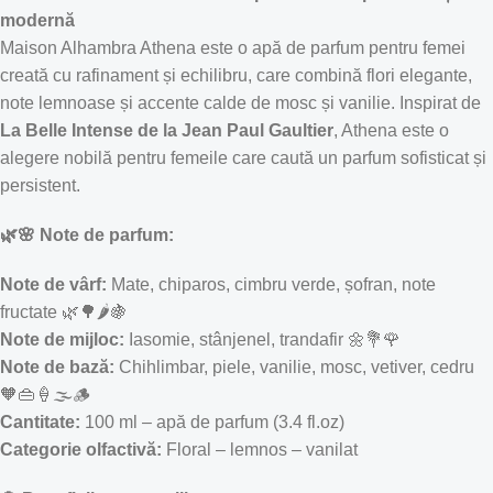
modernă
Maison Alhambra Athena este o apă de parfum pentru femei
creată cu rafinament și echilibru, care combină flori elegante,
note lemnoase și accente calde de mosc și vanilie. Inspirat de
La Belle Intense de la Jean Paul Gaultier
, Athena este o
alegere nobilă pentru femeile care caută un parfum sofisticat și
persistent.
🌿🌸 Note de parfum:
Note de vârf:
Mate, chiparos, cimbru verde, șofran, note
fructate 🌿🌳🌶️🍇
Note de mijloc:
Iasomie, stânjenel, trandafir 🌼💐🌹
Note de bază:
Chihlimbar, piele, vanilie, mosc, vetiver, cedru
🧡👜🍦🌫️🪵
Cantitate:
100 ml – apă de parfum (3.4 fl.oz)
Categorie olfactivă:
Floral – lemnos – vanilat