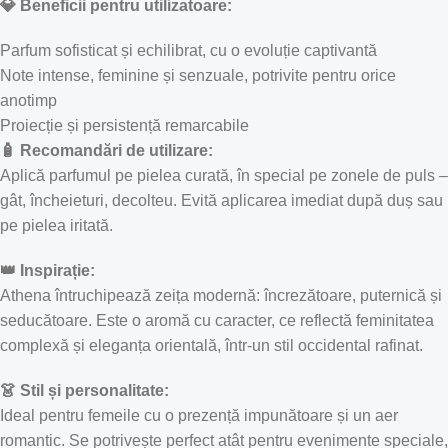
💎 Beneficii pentru utilizatoare:
Parfum sofisticat și echilibrat, cu o evoluție captivantă
Note intense, feminine și senzuale, potrivite pentru orice
anotimp
Proiecție și persistență remarcabile
🧴 Recomandări de utilizare:
Aplică parfumul pe pielea curată, în special pe zonele de puls –
gât, încheieturi, decolteu. Evită aplicarea imediat după duș sau
pe pielea iritată.
👑 Inspirație:
Athena întruchipează zeița modernă: încrezătoare, puternică și
seducătoare. Este o aromă cu caracter, ce reflectă feminitatea
complexă și eleganța orientală, într-un stil occidental rafinat.
👗 Stil și personalitate:
Ideal pentru femeile cu o prezență impunătoare și un aer
romantic. Se potrivește perfect atât pentru evenimente speciale,