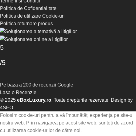
Termeni si Conditii
Politica de Cofidentialitate
Politica de utilizare Cookie-uri
Politica returnare produs
5
/5
Pe baza a 200 de recenzii Google
Lasa o Recenzie
© 2025
eBoxLuxury.ro
. Toate drepturile rezervate. Design by
4SEO
.
Folosim cookie-uri pentru a vă îmbunătăți experiența pe site-ul
nostru web. Prin navigarea pe acest site web, sunteți de acord
cu utilizarea cookie-urilor de către noi.