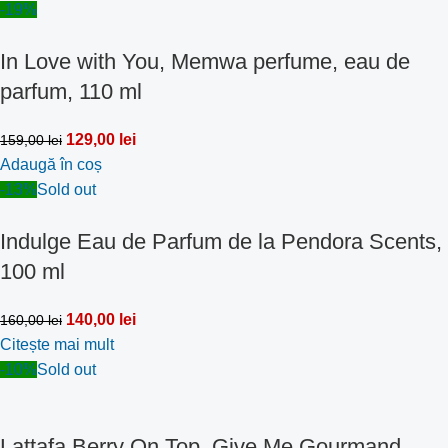
-19%
In Love with You, Memwa perfume, eau de
parfum, 110 ml
129,00
lei
159,00
lei
Adaugă în coș
-13%
Sold out
Indulge Eau de Parfum de la Pendora Scents,
100 ml
140,00
lei
160,00
lei
Citește mai mult
-10%
Sold out
Lattafa Berry On Top, Give Me Gourmand,