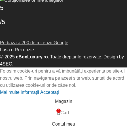
5
/5
Pe baza a 200 de recenzii Google
Lasa o Recenzie
© 2025
eBoxLuxury.ro
. Toate drepturile rezervate. Design by
4SEO
.
Folosim cookie-uri pentru a vă îmbunătăți experiența pe site-ul
nostru web. Prin navigarea pe acest site web, sunteți de acord
cu utilizarea cookie-urilor de către noi.
Mai multe informații
Acceptați
Magazin
0
Cart
Contul meu