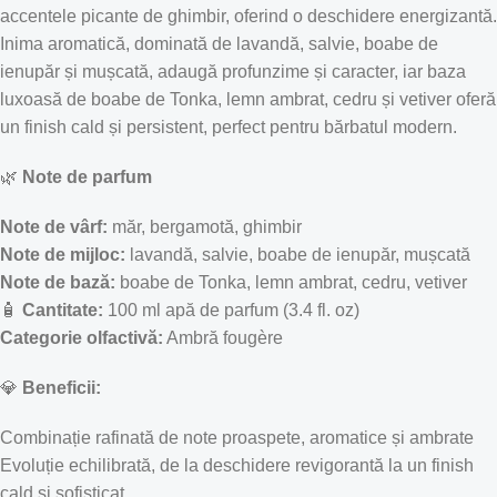
accentele picante de ghimbir, oferind o deschidere energizantă.
Inima aromatică, dominată de lavandă, salvie, boabe de
ienupăr și mușcată, adaugă profunzime și caracter, iar baza
luxoasă de boabe de Tonka, lemn ambrat, cedru și vetiver oferă
un finish cald și persistent, perfect pentru bărbatul modern.
🌿
Note de parfum
Note de vârf:
măr, bergamotă, ghimbir
Note de mijloc:
lavandă, salvie, boabe de ienupăr, mușcată
Note de bază:
boabe de Tonka, lemn ambrat, cedru, vetiver
🧴
Cantitate:
100 ml apă de parfum (3.4 fl. oz)
Categorie olfactivă:
Ambră fougère
💎
Beneficii:
Combinație rafinată de note proaspete, aromatice și ambrate
Evoluție echilibrată, de la deschidere revigorantă la un finish
cald și sofisticat