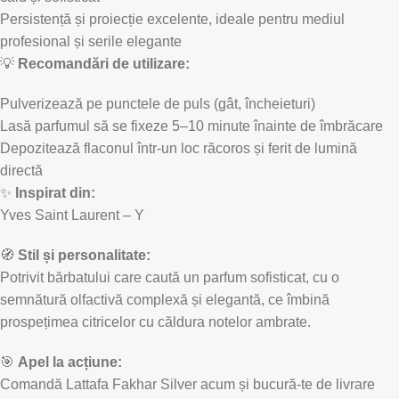
Persistență și proiecție excelente, ideale pentru mediul
profesional și serile elegante
💡
Recomandări de utilizare:
Pulverizează pe punctele de puls (gât, încheieturi)
Lasă parfumul să se fixeze 5–10 minute înainte de îmbrăcare
Depozitează flaconul într-un loc răcoros și ferit de lumină
directă
✨
Inspirat din:
Yves Saint Laurent – Y
🧭
Stil și personalitate:
Potrivit bărbatului care caută un parfum sofisticat, cu o
semnătură olfactivă complexă și elegantă, ce îmbină
prospețimea citricelor cu căldura notelor ambrate.
🎯
Apel la acțiune:
Comandă Lattafa Fakhar Silver acum și bucură-te de livrare