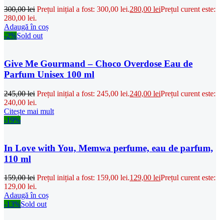
300,00
lei
Prețul inițial a fost: 300,00 lei.
280,00
lei
Prețul curent este:
280,00 lei.
Adaugă în coș
-2%
Sold out
Give Me Gourmand – Choco Overdose Eau de
Parfum Unisex 100 ml
245,00
lei
Prețul inițial a fost: 245,00 lei.
240,00
lei
Prețul curent este:
240,00 lei.
Citește mai mult
-19%
In Love with You, Memwa perfume, eau de parfum,
110 ml
159,00
lei
Prețul inițial a fost: 159,00 lei.
129,00
lei
Prețul curent este:
129,00 lei.
Adaugă în coș
-13%
Sold out