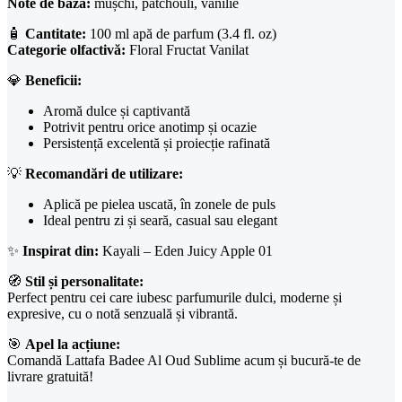
Note de bază:
mușchi, patchouli, vanilie
🧴
Cantitate:
100 ml apă de parfum (3.4 fl. oz)
Categorie olfactivă:
Floral Fructat Vanilat
💎
Beneficii:
Aromă dulce și captivantă
Potrivit pentru orice anotimp și ocazie
Persistență excelentă și proiecție rafinată
💡
Recomandări de utilizare:
Aplică pe pielea uscată, în zonele de puls
Ideal pentru zi și seară, casual sau elegant
✨
Inspirat din:
Kayali – Eden Juicy Apple 01
🧭
Stil și personalitate:
Perfect pentru cei care iubesc parfumurile dulci, moderne și
expresive, cu o notă senzuală și vibrantă.
🎯
Apel la acțiune:
Comandă Lattafa Badee Al Oud Sublime acum și bucură-te de
livrare gratuită!