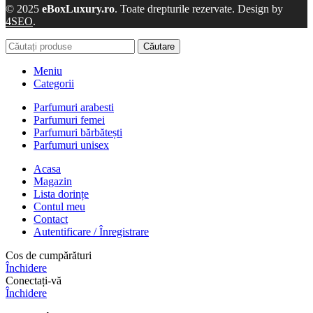
© 2025
eBoxLuxury.ro
. Toate drepturile rezervate. Design by
4SEO
.
Căutare
Meniu
Categorii
Parfumuri arabesti
Parfumuri femei
Parfumuri bărbătești
Parfumuri unisex
Acasa
Magazin
Lista dorințe
Contul meu
Contact
Autentificare / Înregistrare
Cos de cumpărături
Închidere
Conectați-vă
Închidere