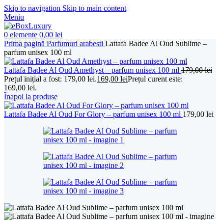
Skip to navigation
Skip to main content
Meniu
0
elemente
0,00
lei
Prima pagină
Parfumuri arabesti
Lattafa Badee Al Oud Sublime –
parfum unisex 100 ml
Lattafa Badee Al Oud Amethyst – parfum unisex 100 ml
179,00
lei
Prețul inițial a fost: 179,00 lei.
169,00
lei
Prețul curent este:
169,00 lei.
Înapoi la produse
Lattafa Badee Al Oud For Glory – parfum unisex 100 ml
179,00
lei