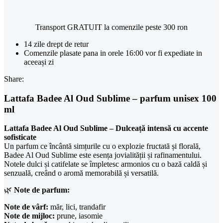
Transport GRATUIT la comenzile peste 300 ron
14 zile drept de retur
Comenzile plasate pana in orele 16:00 vor fi expediate in
aceeași zi
Share:
Lattafa Badee Al Oud Sublime – parfum unisex 100
ml
Lattafa Badee Al Oud Sublime – Dulceață intensă cu accente
sofisticate
Un parfum ce încântă simțurile cu o explozie fructată și florală,
Badee Al Oud Sublime este esența jovialității și rafinamentului.
Notele dulci și catifelate se împletesc armonios cu o bază caldă și
senzuală, creând o aromă memorabilă și versatilă.
🌿
Note de parfum:
Note de vârf:
măr, lici, trandafir
Note de mijloc:
prune, iasomie