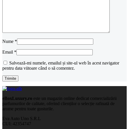
Nume
*
Email
*
Salvează-mi numele, emailul și site-ul web în acest navigator
pentru data viitoare când o să comentez.
eBoxLuxury.ro
este un magazin online dedicat comercializării
parfumurilor de calitate, oferind clienților o selecție rafinată de
arome pentru toate gusturile.
Eva Auto Uno S.R.L
CUI: 42354747