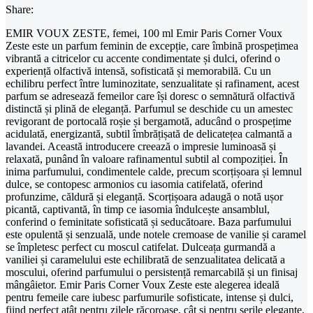
Share:
EMIR VOUX ZESTE, femei, 100 ml Emir Paris Corner Voux
Zeste este un parfum feminin de excepție, care îmbină prospețimea
vibrantă a citricelor cu accente condimentate și dulci, oferind o
experiență olfactivă intensă, sofisticată și memorabilă. Cu un
echilibru perfect între luminozitate, senzualitate și rafinament, acest
parfum se adresează femeilor care își doresc o semnătură olfactivă
distinctă și plină de eleganță. Parfumul se deschide cu un amestec
revigorant de portocală roșie și bergamotă, aducând o prospețime
acidulată, energizantă, subtil îmbrățișată de delicatețea calmantă a
lavandei. Această introducere creează o impresie luminoasă și
relaxată, punând în valoare rafinamentul subtil al compoziției. În
inima parfumului, condimentele calde, precum scorțișoara și lemnul
dulce, se contopesc armonios cu iasomia catifelată, oferind
profunzime, căldură și eleganță. Scorțișoara adaugă o notă ușor
picantă, captivantă, în timp ce iasomia îndulcește ansamblul,
conferind o feminitate sofisticată și seducătoare. Baza parfumului
este opulentă și senzuală, unde notele cremoase de vanilie și caramel
se împletesc perfect cu moscul catifelat. Dulceața gurmandă a
vaniliei și caramelului este echilibrată de senzualitatea delicată a
moscului, oferind parfumului o persistență remarcabilă și un finisaj
mângâietor. Emir Paris Corner Voux Zeste este alegerea ideală
pentru femeile care iubesc parfumurile sofisticate, intense și dulci,
fiind perfect atât pentru zilele răcoroase, cât și pentru serile elegante,