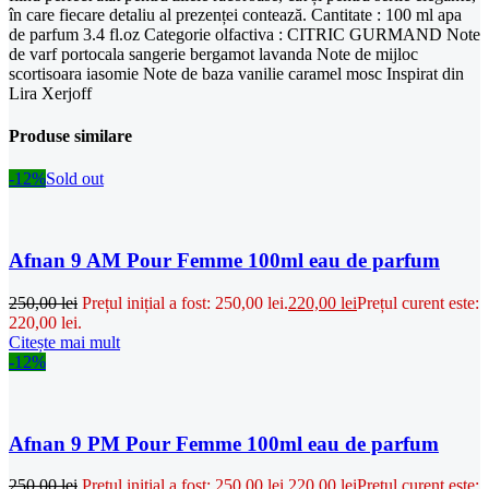
în care fiecare detaliu al prezenței contează. Cantitate : 100 ml apa
de parfum 3.4 fl.oz Categorie olfactiva : CITRIC GURMAND Note
de varf portocala sangerie bergamot lavanda Note de mijloc
scortisoara iasomie Note de baza vanilie caramel mosc Inspirat din
Lira Xerjoff
Produse similare
-12%
Sold out
Afnan 9 AM Pour Femme 100ml eau de parfum
250,00
lei
Prețul inițial a fost: 250,00 lei.
220,00
lei
Prețul curent este:
220,00 lei.
Citește mai mult
-12%
Afnan 9 PM Pour Femme 100ml eau de parfum
250,00
lei
Prețul inițial a fost: 250,00 lei.
220,00
lei
Prețul curent este: