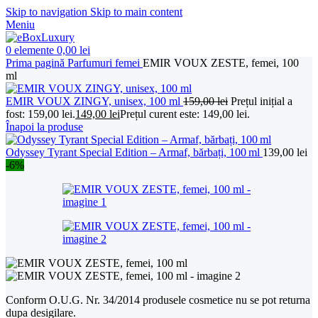
Skip to navigation
Skip to main content
Meniu
0
elemente
0,00
lei
Prima pagină
Parfumuri femei
EMIR VOUX ZESTE, femei, 100
ml
EMIR VOUX ZINGY, unisex, 100 ml
159,00
lei
Prețul inițial a
fost: 159,00 lei.
149,00
lei
Prețul curent este: 149,00 lei.
Înapoi la produse
Odyssey Tyrant Special Edition – Armaf, bărbați, 100 ml
139,00
lei
-6%
Conform O.U.G. Nr. 34/2014 produsele cosmetice nu se pot returna
dupa desigilare.