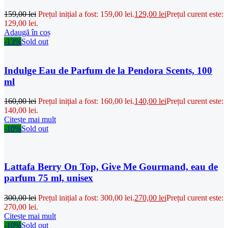
159,00
lei
Prețul inițial a fost: 159,00 lei.
129,00
lei
Prețul curent este:
129,00 lei.
Adaugă în coș
-13%
Sold out
Indulge Eau de Parfum de la Pendora Scents, 100
ml
160,00
lei
Prețul inițial a fost: 160,00 lei.
140,00
lei
Prețul curent este:
140,00 lei.
Citește mai mult
-10%
Sold out
Lattafa Berry On Top, Give Me Gourmand, eau de
parfum 75 ml, unisex
300,00
lei
Prețul inițial a fost: 300,00 lei.
270,00
lei
Prețul curent este:
270,00 lei.
Citește mai mult
-10%
Sold out