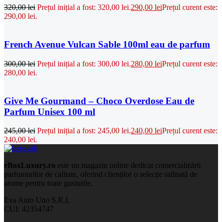
320,00
lei
Prețul inițial a fost: 320,00 lei.
290,00
lei
Prețul curent este:
290,00 lei.
French Avenue Vulcan Sable 100ml eau de parfum
300,00
lei
Prețul inițial a fost: 300,00 lei.
280,00
lei
Prețul curent este:
280,00 lei.
Give Me Gourmand – Choco Overdose Eau de
Parfum Unisex 100 ml
245,00
lei
Prețul inițial a fost: 245,00 lei.
240,00
lei
Prețul curent este:
240,00 lei.
eBoxLuxury.ro
este un magazin online dedicat comercializării
parfumurilor de calitate, oferind clienților o selecție rafinată de
arome pentru toate gusturile.
Eva Auto Uno S.R.L
CUI: 42354747