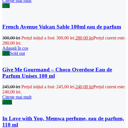
Citește mai mult
-7%
French Avenue Vulcan Sable 100ml eau de parfum
300,00
lei
Prețul inițial a fost: 300,00 lei.
280,00
lei
Prețul curent este:
280,00 lei.
Adaugă în coș
-2%
Sold out
Give Me Gourmand – Choco Overdose Eau de
Parfum Unisex 100 ml
245,00
lei
Prețul inițial a fost: 245,00 lei.
240,00
lei
Prețul curent este:
240,00 lei.
Citește mai mult
-19%
In Love with You, Memwa perfume, eau de parfum,
110 ml