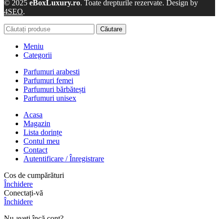
© 2025
eBoxLuxury.ro
. Toate drepturile rezervate. Design by
4SEO
.
Căutare
Meniu
Categorii
Parfumuri arabesti
Parfumuri femei
Parfumuri bărbătești
Parfumuri unisex
Acasa
Magazin
Lista dorințe
Contul meu
Contact
Autentificare / Înregistrare
Cos de cumpărături
Închidere
Conectați-vă
Închidere
Nu aveți încă cont?