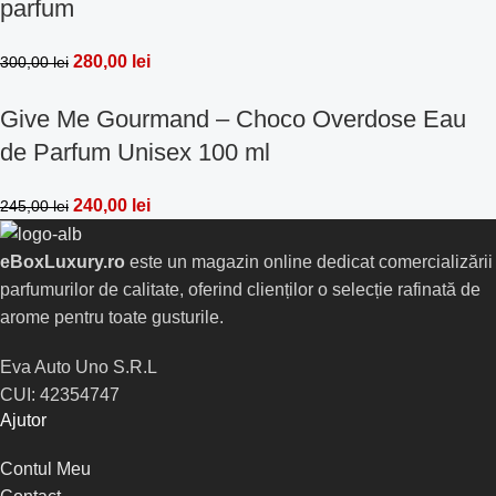
parfum
280,00
lei
300,00
lei
Give Me Gourmand – Choco Overdose Eau
de Parfum Unisex 100 ml
240,00
lei
245,00
lei
eBoxLuxury.ro
este un magazin online dedicat comercializării
parfumurilor de calitate, oferind clienților o selecție rafinată de
arome pentru toate gusturile.
Eva Auto Uno S.R.L
CUI: 42354747
Ajutor
Contul Meu