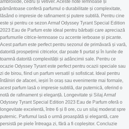
ambroxide, cedru și vetiver. Aceste note lemnoase și
pământoase conferă parfumul o durabilitate și complexitate,
lăsând o impresie de rafinament și putere subtilă. Pentru cine
este și pentru ce sezon Armaf Odyssey Tyrant Special Edition
2023 Eau de Parfum este ideal pentru bărbații care apreciază
parfumurile citrice-lemnoase cu accente ierboase și picante.
Acest parfum este perfect pentru sezonul de primăvară și vară,
datorită prospețimii citricelor, dar poate fi purtat și în lunile de
toamnă datorită complexității și adâncimii sale. Pentru ce
ocazie Odyssey Tyrant este perfect pentru ocazii speciale sau
zi de birou, fiind un parfum versatil și sofisticat. Ideal pentru
întâlniri de afaceri, ieșiri în oraș sau evenimente mai formale,
acest parfum lasă o impresie subtilă, dar puternică, oferind o
notă de rafinament și eleganță. Longevitate și Silaj Armaf
Odyssey Tyrant Special Edition 2023 Eau de Parfum oferă o
longevitate excelentă, între 6 și 8 ore, cu un silaj moderat spre
puternic. Parfumul lasă o urmă proaspătă și elegantă, care
persistă pe piele întreaga zi, fără a fi copleșitor. Concluzie