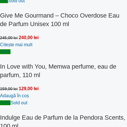
-2%
Sold out
Give Me Gourmand – Choco Overdose Eau
de Parfum Unisex 100 ml
240,00
lei
245,00
lei
Citește mai mult
-19%
In Love with You, Memwa perfume, eau de
parfum, 110 ml
129,00
lei
159,00
lei
Adaugă în coș
-13%
Sold out
Indulge Eau de Parfum de la Pendora Scents,
100 ml