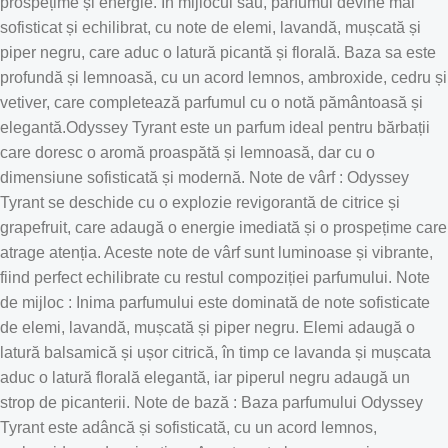
prospețime și energie. În mijlocul său, parfumul devine mai
sofisticat și echilibrat, cu note de elemi, lavandă, mușcată și
piper negru, care aduc o latură picantă și florală. Baza sa este
profundă și lemnoasă, cu un acord lemnos, ambroxide, cedru și
vetiver, care completează parfumul cu o notă pământoasă și
elegantă.Odyssey Tyrant este un parfum ideal pentru bărbații
care doresc o aromă proaspătă și lemnoasă, dar cu o
dimensiune sofisticată și modernă. Note de vârf : Odyssey
Tyrant se deschide cu o explozie revigorantă de citrice și
grapefruit, care adaugă o energie imediată și o prospețime care
atrage atenția. Aceste note de vârf sunt luminoase și vibrante,
fiind perfect echilibrate cu restul compoziției parfumului. Note
de mijloc : Inima parfumului este dominată de note sofisticate
de elemi, lavandă, mușcată și piper negru. Elemi adaugă o
latură balsamică și ușor citrică, în timp ce lavanda și mușcata
aduc o latură florală elegantă, iar piperul negru adaugă un
strop de picanterii. Note de bază : Baza parfumului Odyssey
Tyrant este adâncă și sofisticată, cu un acord lemnos,