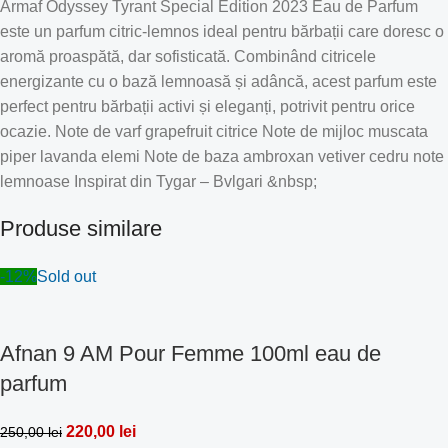
Armaf Odyssey Tyrant Special Edition 2023 Eau de Parfum
este un parfum citric-lemnos ideal pentru bărbații care doresc o
aromă proaspătă, dar sofisticată. Combinând citricele
energizante cu o bază lemnoasă și adâncă, acest parfum este
perfect pentru bărbații activi și eleganți, potrivit pentru orice
ocazie. Note de varf grapefruit citrice Note de mijloc muscata
piper lavanda elemi Note de baza ambroxan vetiver cedru note
lemnoase Inspirat din Tygar – Bvlgari &nbsp;
Produse similare
-12%
Sold out
Afnan 9 AM Pour Femme 100ml eau de
parfum
220,00
lei
250,00
lei