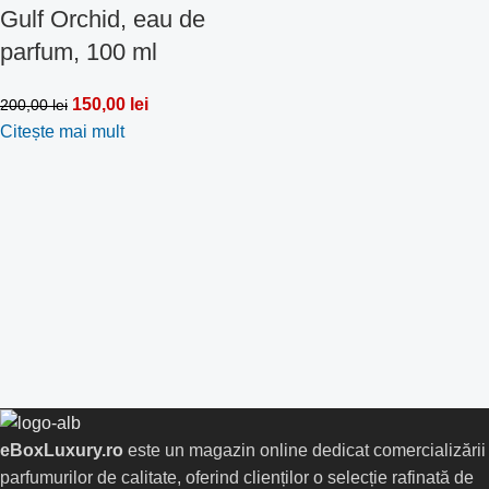
Gulf Orchid, eau de
parfum, 100 ml
150,00
lei
200,00
lei
Citește mai mult
eBoxLuxury.ro
este un magazin online dedicat comercializării
parfumurilor de calitate, oferind clienților o selecție rafinată de