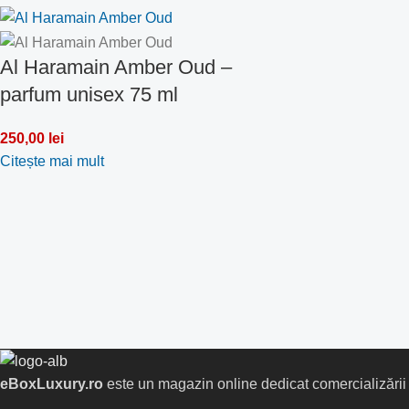
Al Haramain Amber Oud –
parfum unisex 75 ml
250,00
lei
Citește mai mult
eBoxLuxury.ro
este un magazin online dedicat comercializării pa