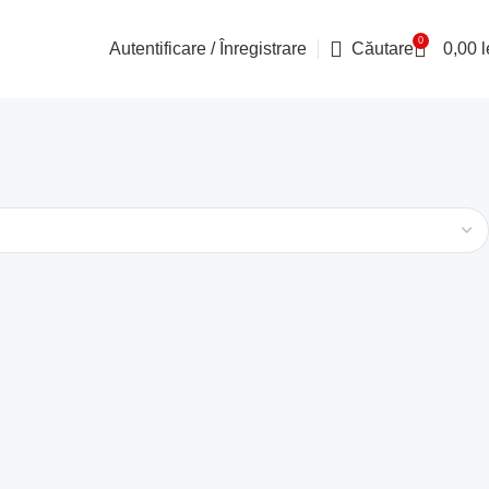
0
Autentificare / Înregistrare
Căutare
0,00
l