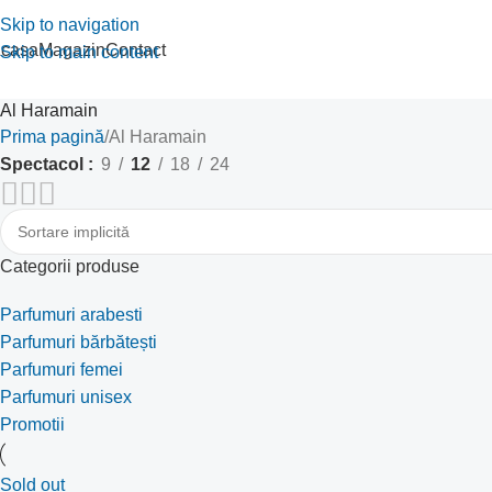
Skip to navigation
casa
Magazin
Contact
Skip to main content
Al Haramain
Prima pagină
Al Haramain
Spectacol
9
12
18
24
Categorii produse
Parfumuri arabesti
Parfumuri bărbătești
Parfumuri femei
Parfumuri unisex
Promotii
Sold out