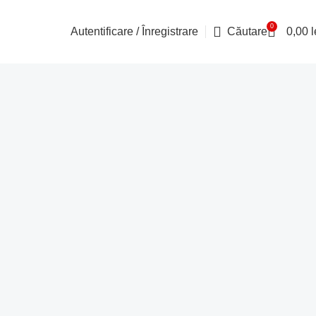
0
Autentificare / Înregistrare
Căutare
0,00
l