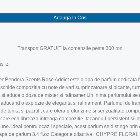
Adaugă În Coș
Transport GRATUIT la comenzile peste 300 ron
și zi
ora Scents Rose Addict este o apa de parfum dedicata femeil
chide compozitia cu note de varf surprinzatoare si picante, turm
si aduce o doza de mister si rafinament.In inima parfumului se re
aducand o explozie de eleganta si rafinament. Parfumul de tranda
e tonka si paciuli, care ofera profunzime si senzualitate compo
are echilibreaza intreaga compozitie, facandu-l persistent si int
ne. Ideal pentru ocazii speciale, acest parfum se distinge prin 
 apa de parfum 3.4 fl.oz Categorie olfactiva : CHYPRE FLORAL Not