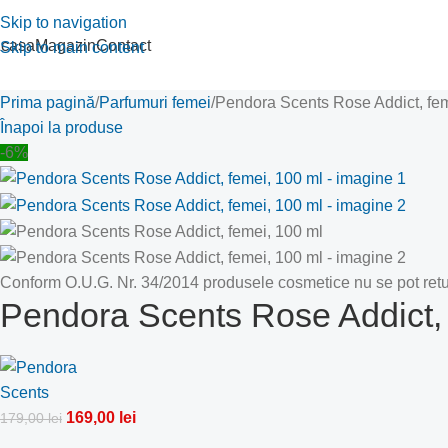
Skip to navigation
casa
Magazin
Contact
Skip to main content
Prima pagină
Parfumuri femei
Pendora Scents Rose Addict, fem
Înapoi la produse
-6%
Conform O.U.G. Nr. 34/2014 produsele cosmetice nu se pot retu
Pendora Scents Rose Addict, 
169,00
lei
179,00
lei