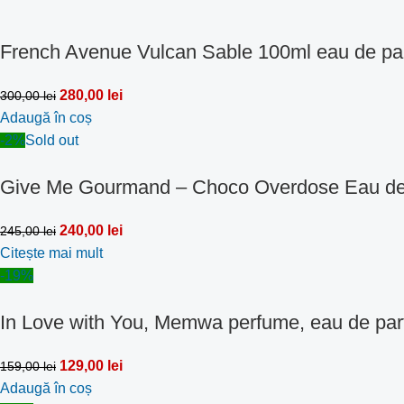
French Avenue Vulcan Sable 100ml eau de pa
280,00
lei
300,00
lei
Adaugă în coș
-2%
Sold out
Give Me Gourmand – Choco Overdose Eau de
240,00
lei
245,00
lei
Citește mai mult
-19%
In Love with You, Memwa perfume, eau de par
129,00
lei
159,00
lei
Adaugă în coș