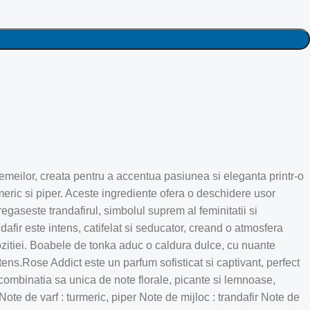
or, creata pentru a accentua pasiunea si eleganta printr-o
eric si piper. Aceste ingrediente ofera o deschidere usor
gaseste trandafirul, simbolul suprem al feminitatii si
fir este intens, catifelat si seducator, creand o atmosfera
zitiei. Boabele de tonka aduc o caldura dulce, cu nuante
ens.Rose Addict este un parfum sofisticat si captivant, perfect
combinatia sa unica de note florale, picante si lemnoase,
e de varf : turmeric, piper Note de mijloc : trandafir Note de