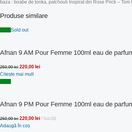
baza : boabe de tonka, patchouli Inspirat din Rose Prick – Tom
Produse similare
-12%
Sold out
Afnan 9 AM Pour Femme 100ml eau de parfu
220,00
lei
250,00
lei
Citește mai mult
-12%
Afnan 9 PM Pour Femme 100ml eau de parfu
220,00
lei
bucăți
250,00
lei
Adaugă în coș