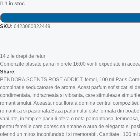
1 în stoc
SKU:
6423080822449
14 zile drept de retur
Comenzile plasate pana in orele 16:00 vor fi expediate in aceea
Share:
PENDORA SCENTS ROSE ADDICT, femei, 100 ml Paris Corner Pend
combinatie seducatoare de arome. Acest parfum sofisticat isi des
condimentata, indrazneata si vibranta, care stimuleaza simturile 
romantismului. Aceasta nota florala domina centrul compozitiei, 
romantica si pasionala.Baza parfumului este formata din boabe d
vanilate, in timp ce paciuli ofera o nota pamantoasa, lemnoasa, c
pentru femeile care doresc sa emane o aura de eleganta si pasiu
oferind un miros inconfundabil si memorabil. Cantitate : 100 ml