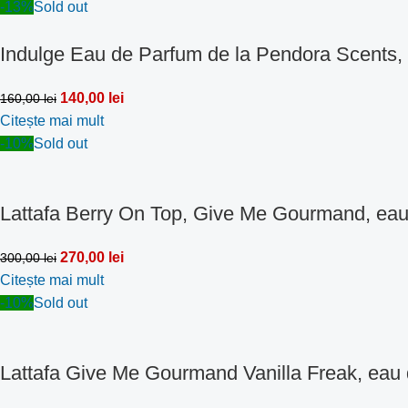
-13%
Sold out
Indulge Eau de Parfum de la Pendora Scents,
140,00
lei
160,00
lei
Citește mai mult
-10%
Sold out
Lattafa Berry On Top, Give Me Gourmand, eau
270,00
lei
300,00
lei
Citește mai mult
-10%
Sold out
Lattafa Give Me Gourmand Vanilla Freak, eau